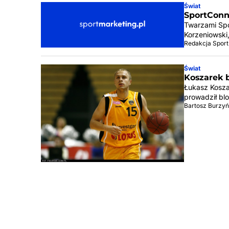
Świat
SportConn
Twarzami Spo
Korzeniowski
Redakcja Sport
Świat
Koszarek 
Łukasz Koszar
prowadził bl
Bartosz Burzyń