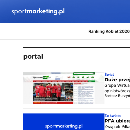
Przejdź do treści
Ranking Kobiet 2026
portal
Świat
Duże przej
Grupa Wirtual
opiniotwórcz
Bartosz Burzyń
Ze świata
PFA ubier
Związek Piłka