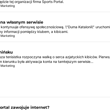
dzie tej organizacji firma Sports Portal.
 Marketing
 na własnym serwisie
 kontynuuje ofensywę społecznościową. \"Duma Katalonii\" uruchomi
ny informacji pomiędzy klubem, a kibicami.
 Marketing
chińsku
sza tenisistka rozpoczyna walkę o serca azjatyckich kibiców. Pierw
m kierunku była aktywacja konta na tamtejszym serwisie…
 Marketing
portal zawojuje internet?