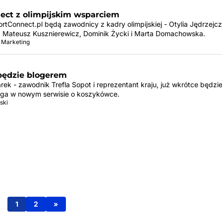
ect z olimpijskim wsparciem
rtConnect.pl będą zawodnicy z kadry olimpijskiej - Otylia Jędrzejc
, Mateusz Kusznierewicz, Dominik Życki i Marta Domachowska.
 Marketing
będzie blogerem
ek - zawodnik Trefla Sopot i reprezentant kraju, już wkrótce będzi
oga w nowym serwisie o koszykówce.
ski
1
2
»