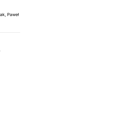
zak, Paweł
e