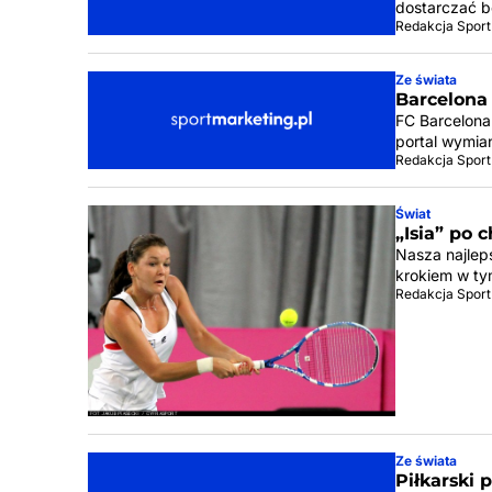
dostarczać bę
Redakcja Sport
Ze świata
Barcelona
FC Barcelona
portal wymia
Redakcja Sport
Świat
„Isia” po 
Nasza najlep
krokiem w ty
Redakcja Sport
Ze świata
Piłkarski 