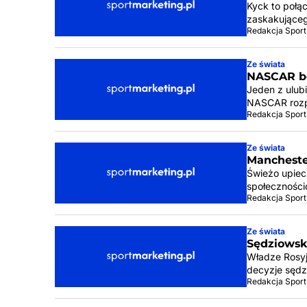
Kyck to połąc
zaskakujące
Redakcja Sport
Ze świata
NASCAR bę
Jeden z ulub
NASCAR rozp
Redakcja Sport
Ze świata
Mancheste
Świeżo upiecz
społeczności
Redakcja Sport
Ze świata
Sędziowski
Władze Rosyj
decyzje sędz
Redakcja Sport