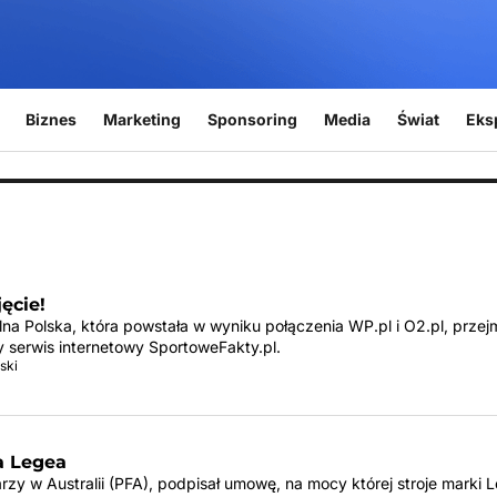
Biznes
Marketing
Sponsoring
Media
Świat
Eks
ęcie!
na Polska, która powstała w wyniku połączenia WP.pl i O2.pl, przej
y serwis internetowy SportoweFakty.pl.
ski
a Legea
rzy w Australii (PFA), podpisał umowę, na mocy której stroje marki 