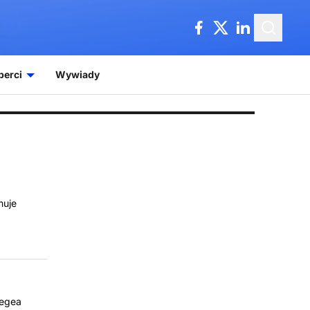
perci
Wywiady
muje
Legea