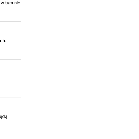
 w tym nic
ch.
będą