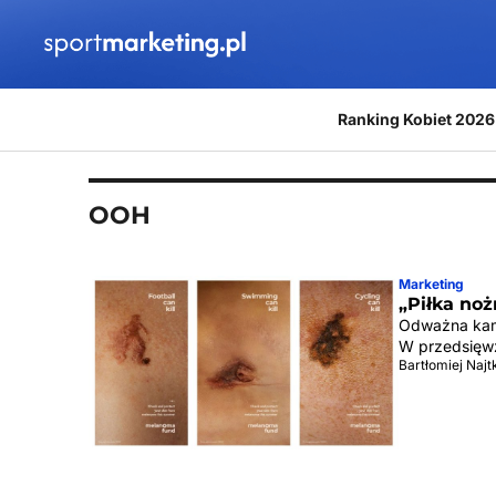
Przejdź do treści
Ranking Kobiet 2026
OOH
Marketing
„Piłka no
Odważna kamp
W przedsięwz
Bartłomiej Naj