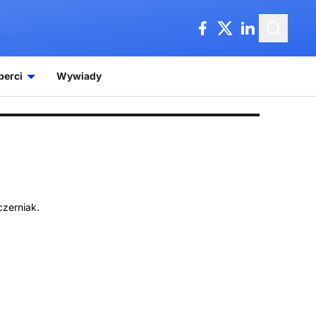
perci
Wywiady
czerniak.