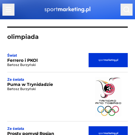
Przejdź do treści
olimpiada
Świat
Ferrero i PKOl
Bartosz Burzyński
Ze świata
Puma w Trynidadzie
Bartosz Burzyński
Ze świata
Prosty pomysł Rosjan