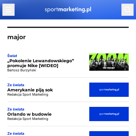
Przejdź do treści
major
Świat
„Pokolenie Lewandowskiego”
promuje Nike [WIDEO]
Bartosz Burzyński
Ze świata
Amerykanie piją sok
Redakcja Sport Marketing
Ze świata
Orlando w budowie
Redakcja Sport Marketing
Ze świata