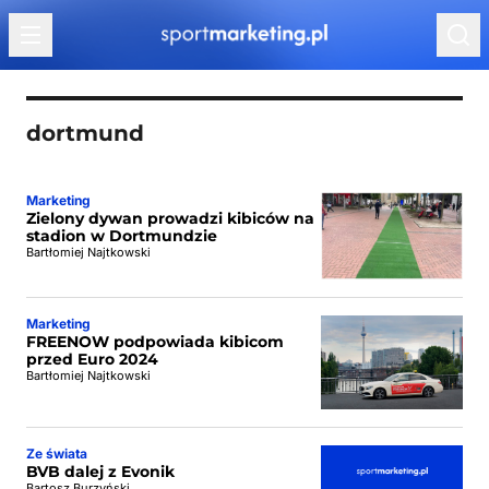
Przejdź do treści
dortmund
Marketing
Zielony dywan prowadzi kibiców na
stadion w Dortmundzie
Bartłomiej Najtkowski
Marketing
FREENOW podpowiada kibicom
przed Euro 2024
Bartłomiej Najtkowski
Ze świata
BVB dalej z Evonik
Bartosz Burzyński