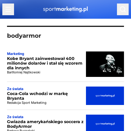
Przejdź do treści
bodyarmor
Marketing
Kobe Bryant zainwestował 400
milionów dolarów i stał się wzorem
dla innych
Bartłomiej Najtkowski
Ze świata
Coca-Cola wchodzi w markę
Bryanta
Redakcja Sport Marketing
Ze świata
Gwiazda amerykańskiego soccera z
BodyArmor
Bartosz Burzyński