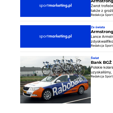
Armstrong
Zwrot trofeów
także z groź
Redakcja Sport
Ze świata
Armstrong 
Lance Armstr
zdyskwalifik
Redakcja Sport
Świat
Bank BGŻ 
Polskie kolar
uzyskaliśmy, 
Redakcja Sport