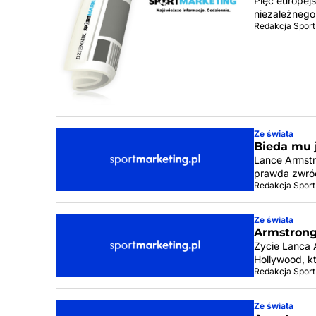
Pięć europej
niezależneg
Redakcja Sport
Ze świata
Bieda mu 
Lance Armstr
prawda zwróc
Redakcja Sport
Ze świata
Armstrong 
Życie Lanca 
Hollywood, kt
Redakcja Sport
Ze świata