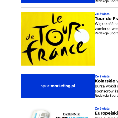
Redakcja Sport
Ze świata
Tour de F
Większość sp
zamierza wes
Redakcja Sport
Ze świata
Kolarskie
Burza wokół 
sponsorów żą
Redakcja Sport
Ze świata
Europejsk