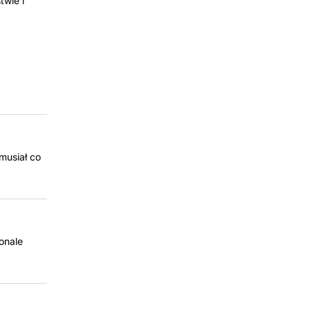
twie i
musiał co
onale