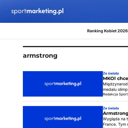
Przejdź do treści
Ranking Kobiet 2026
armstrong
Ze świata
MKOl chce
Międzynarodo
medalu olimp
Redakcja Sport
Ze świata
Armstrong
Wygląda na t
France. Tym 