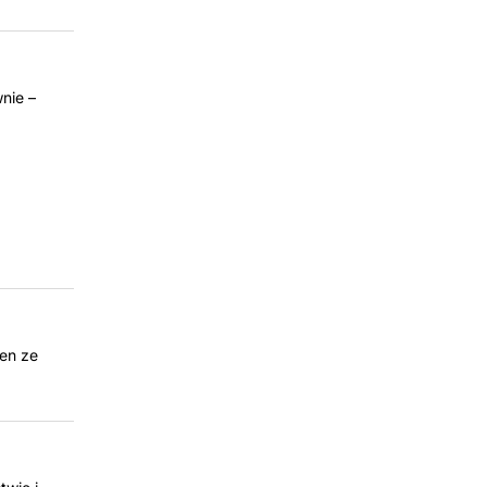
nie –
den ze