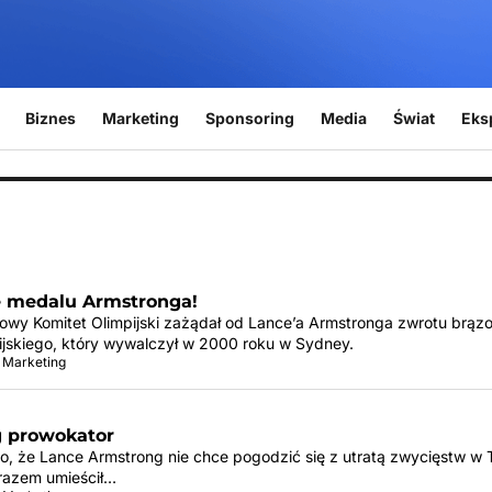
Biznes
Marketing
Sponsoring
Media
Świat
Eks
 medalu Armstronga!
wy Komitet Olimpijski zażądał od Lance’a Armstronga zwrotu brą
ijskiego, który wywalczył w 2000 roku w Sydney.
 Marketing
 prowokator
o, że Lance Armstrong nie chce pogodzić się z utratą zwycięstw w 
razem umieścił…