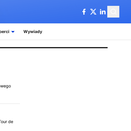
perci
Wywiady
zowego
Tour de