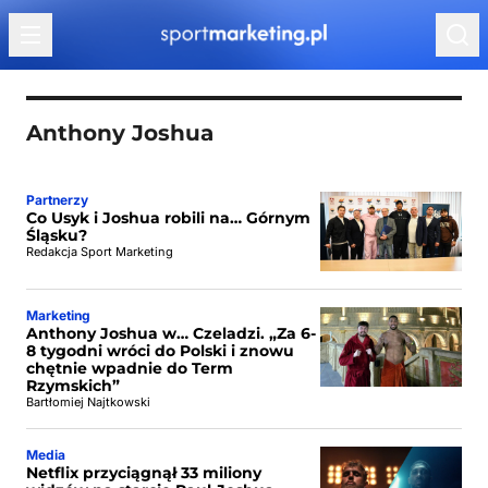
Przejdź do treści
Anthony Joshua
Partnerzy
Co Usyk i Joshua robili na… Górnym
Śląsku?
Redakcja Sport Marketing
Marketing
Anthony Joshua w… Czeladzi. „Za 6-
8 tygodni wróci do Polski i znowu
chętnie wpadnie do Term
Rzymskich”
Bartłomiej Najtkowski
Media
Netflix przyciągnął 33 miliony