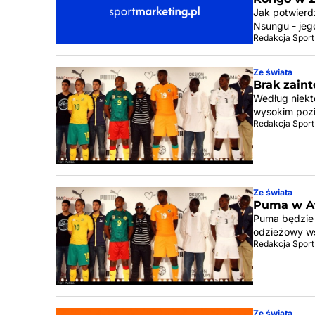
Jak potwierd
Nsungu - jeg
Redakcja Sport
Ze świata
Brak zain
Według niekt
wysokim pozi
Redakcja Sport
Ze świata
Puma w A
Puma będzie o
odzieżowy ws
Redakcja Sport
Ze świata