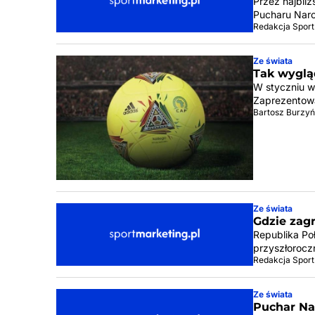
Przez najbli
Pucharu Naro
Redakcja Sport
Ze świata
Tak wyglą
W styczniu w
Zaprezentowan
Bartosz Burzyń
Ze świata
Gdzie zag
Republika Poł
przyszłorocz
Redakcja Sport
Ze świata
Puchar Na