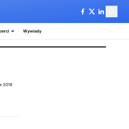
perci
Wywiady
 w 2019