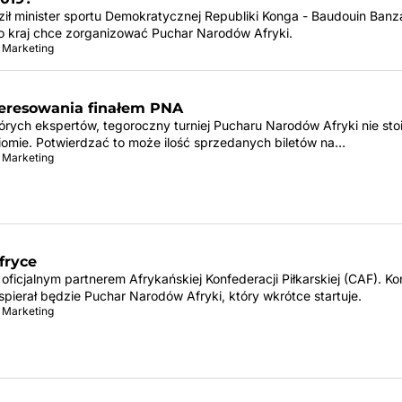
ził minister sportu Demokratycznej Republiki Konga - Baudouin Ban
o kraj chce zorganizować Puchar Narodów Afryki.
 Marketing
teresowania finałem PNA
órych ekspertów, tegoroczny turniej Pucharu Narodów Afryki nie sto
omie. Potwierdzać to może ilość sprzedanych biletów na…
 Marketing
fryce
ficjalnym partnerem Afrykańskiej Konfederacji Piłkarskiej (CAF). K
pierał będzie Puchar Narodów Afryki, który wkrótce startuje.
 Marketing