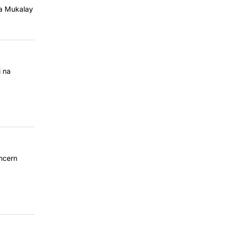
za Mukalay
i na
oncern