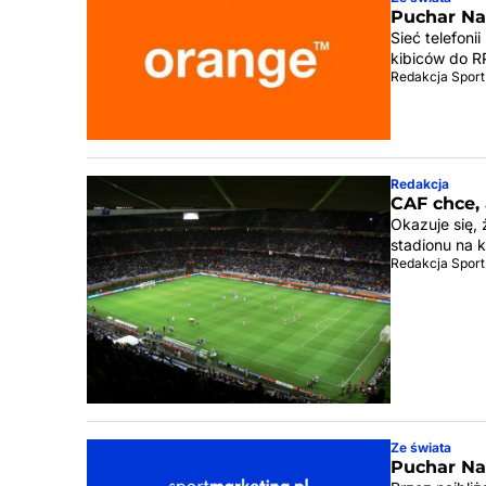
Puchar Na
Sieć telefon
kibiców do R
Redakcja Sport
Redakcja
CAF chce,
Okazuje się,
stadionu na 
Redakcja Sport
Ze świata
Puchar Na