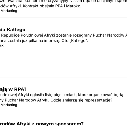
ższe dwa lata, koncern motoryzacyjny Nissan będzie oficjalnym spo
dów Afryki. Kontrakt obejmie RPA i Maroko.
 Marketing
da Katlego
 Republice Południowej Afryki zostanie rozegrany Puchar Narodów A
a została już piłka na imprezę. Oto „Katlego”.
ski
rają w RPA?
udniowej Afryki ogłosiła listę pięciu miast, które organizować będą
ny Puchar Narodów Afryki. Gdzie zmierzą się reprezentacje?
 Marketing
rodów Afryki z nowym sponsorem?