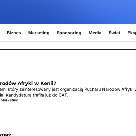
Biznes
Marketing
Sponsoring
Media
Świat
Eks
rodów Afryki w Kenii?
jem, który zainteresowany jest organizacją Pucharu Narodów Afryki
nia. Kandydatura trafiła już do CAF.
 Marketing
019?