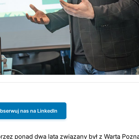
bserwuj nas na LinkedIn
rzez ponad dwa lata związany był z Wartą Pozn