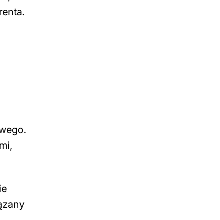
renta.
owego.
mi,
ie
ązany