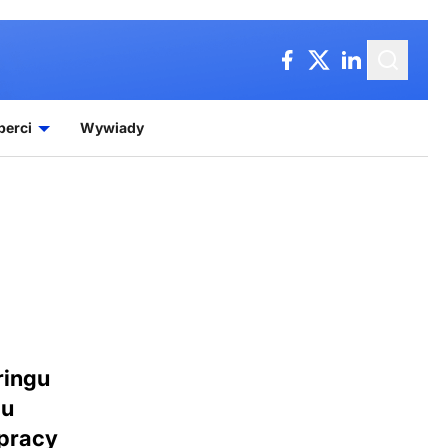
perci
Wywiady
ringu
iu
łpracy