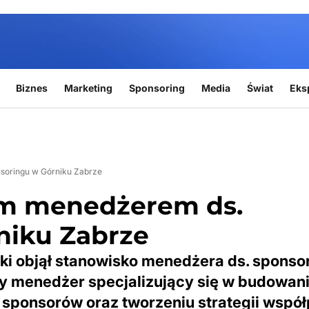
Biznes
Marketing
Sponsoring
Media
Świat
Eks
soringu w Górniku Zabrze
ym menedżerem ds.
niku Zabrze
ki objął stanowisko menedżera ds. sponso
y menedżer specjalizujący się w budowan
 sponsorów oraz tworzeniu strategii wspó