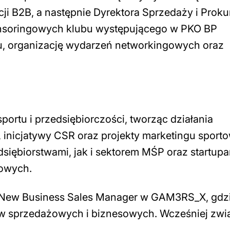
acji B2B, a następnie Dyrektora Sprzedaży i Proku
onsoringowych klubu występującego w PKO BP
su, organizację wydarzeń networkingowych oraz
sportu i przedsiębiorczości, tworząc działania
 inicjatywy CSR oraz projekty marketingu sport
iębiorstwami, jak i sektorem MŚP oraz startupa
sowych.
 New Business Sales Manager w GAM3RS_X, gdz
w sprzedażowych i biznesowych. Wcześniej zwi