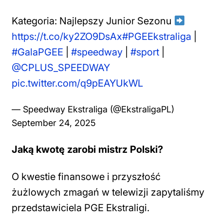
Kategoria: Najlepszy Junior Sezonu
https://t.co/ky2ZO9DsAx
#PGEEkstraliga
|
#GalaPGEE
|
#speedway
|
#sport
|
@CPLUS_SPEEDWAY
pic.twitter.com/q9pEAYUkWL
— Speedway Ekstraliga (@EkstraligaPL)
September 24, 2025
Jaką kwotę zarobi mistrz Polski?
O kwestie finansowe i przyszłość
żużlowych zmagań w telewizji zapytaliśmy
przedstawiciela PGE Ekstraligi.