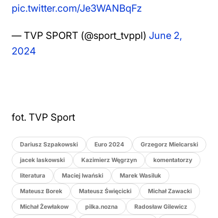
pic.twitter.com/Je3WANBqFz
— TVP SPORT (@sport_tvppl)
June 2,
2024
fot. TVP Sport
Dariusz Szpakowski
Euro 2024
Grzegorz Mielcarski
jacek laskowski
Kazimierz Węgrzyn
komentatorzy
literatura
Maciej Iwański
Marek Wasiluk
Mateusz Borek
Mateusz Święcicki
Michał Zawacki
Michał Żewłakow
pilka.nozna
Radosław Gilewicz