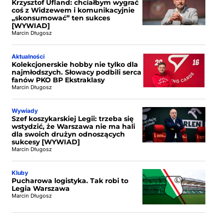
Krzysztof Ufland: chciałbym wygrać
coś z Widzewem i komunikacyjnie
„skonsumować” ten sukces
[WYWIAD]
Marcin Długosz
Aktualności
Kolekcjonerskie hobby nie tylko dla
najmłodszych. Słowacy podbili serca
fanów PKO BP Ekstraklasy
Marcin Długosz
Wywiady
Szef koszykarskiej Legii: trzeba się
wstydzić, że Warszawa nie ma hali
dla swoich drużyn odnoszących
sukcesy [WYWIAD]
Marcin Długosz
Kluby
Pucharowa logistyka. Tak robi to
Legia Warszawa
Marcin Długosz