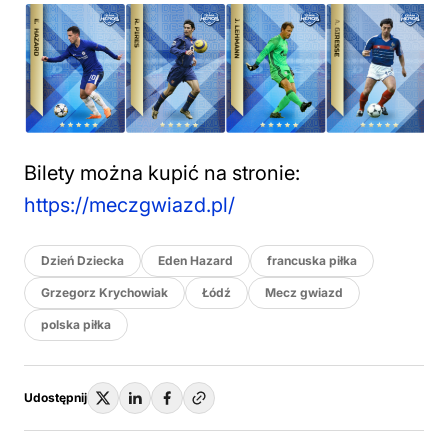
Bilety można kupić na stronie:
https://meczgwiazd.pl/
Dzień Dziecka
Eden Hazard
francuska piłka
Grzegorz Krychowiak
Łódź
Mecz gwiazd
polska piłka
Udostępnij