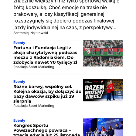
znacznie większym niż tylko sportową walką o
żółtą koszulkę. Choć emocje na trasie nie
brakowały, a losy klasyfikacji generalnej
rozstrzygnęły się dopiero podczas finałowej
jazdy indywidualnej na czas, z perspektywy…
Bartłomiej Najtkowski
Eventy
Fortuna i Fundacja Legii z
akcją charytatywną podczas
meczu z Radomiakiem. Do
zdobycia nawet 70 tysięcy zł
Redakcja Sport Marketing
Eventy
Różne barwy, wspólny cel.
Kolejna okazja, by dołączyć do
bazy dawców szpiku już 29
sierpnia
Redakcja Sport Marketing
Eventy
Kongres Sportu
Powszechnego powraca –
trzecia edycja już 25 listopada