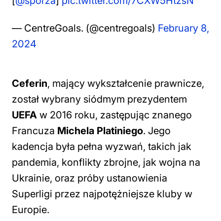
[
@sporza
]
pic.twitter.com/7CXW5HtzsN
— CentreGoals. (@centregoals)
February 8,
2024
Ceferin
, mający wykształcenie prawnicze,
został wybrany siódmym prezydentem
UEFA
w 2016 roku, zastępując znanego
Francuza
Michela Platiniego
. Jego
kadencja była pełna wyzwań, takich jak
pandemia, konflikty zbrojne, jak wojna na
Ukrainie, oraz próby ustanowienia
Superligi przez najpotężniejsze kluby w
Europie.