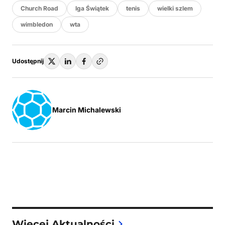
Church Road
Iga Świątek
tenis
wielki szlem
wimbledon
wta
Udostępnij
Marcin Michalewski
Więcej Aktualności