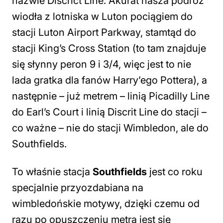
nazwie Discrict Line. Akurat nasza podróż
wiodła z lotniska w Luton pociągiem do
stacji Luton Airport Parkway, stamtąd do
stacji King’s Cross Station (to tam znajduje
się słynny peron 9 i 3/4, więc jest to nie
lada gratka dla fanów Harry’ego Pottera), a
następnie – już metrem – linią Picadilly Line
do Earl’s Court i linią Discrit Line do stacji –
co ważne – nie do stacji Wimbledon, ale do
Southfields.
To właśnie stacja
Southfields
jest co roku
specjalnie przyozdabiana na
wimbledońskie motywy, dzięki czemu od
razu po opuszczeniu metra jest się