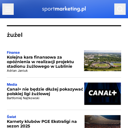
Przejdź do treści
żużel
Finanse
Kolejna kara finansowa za
opóźnienia w realizacji projektu
stadionu żużlowego w Lublinie
Adrian Janiuk
Media
Canal+ nie będzie dłużej pokazywać
polskiej ligi żużlowej
Bartłomiej Najtkowski
Świat
Karnety klubów PGE Ekstraligi na
sezon 2025