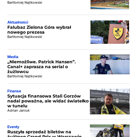
Bartłomiej Najtkowski
Aktualności
Falubaz Zielona Góra wybrał
nowego prezesa
Bartłomiej Najtkowski
Media
„Niemożliwe. Patrick Hansen”.
Canal+ zaprasza na serial o
żużlowcu
Bartłomiej Najtkowski
Finanse
Sytuacja finansowa Stali Gorzów
nadal poważna, ale widać światełko
w tunelu
Adrian Janiuk
Eventy
Ruszyła sprzedaż biletów na
żużlowe Grand Prix w Warszawie