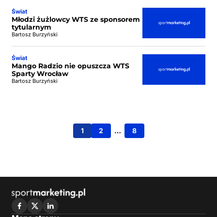
Świat
Młodzi żużlowcy WTS ze sponsorem
tytularnym
Bartosz Burzyński
Świat
Mango Radzio nie opuszcza WTS
Sparty Wrocław
Bartosz Burzyński
1
2
…
8