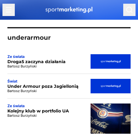
Przejdź do treści
underarmour
Ze świata
Droga5 zaczyna działania
Bartosz Burzyński
Świat
Under Armour poza Jagiellonią
Bartosz Burzyński
Ze świata
Kolejny klub w portfolio UA
Bartosz Burzyński