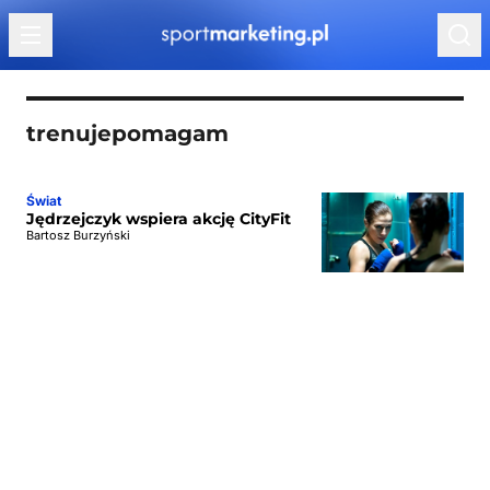
Przejdź do treści
trenujepomagam
Świat
Jędrzejczyk wspiera akcję CityFit
Bartosz Burzyński