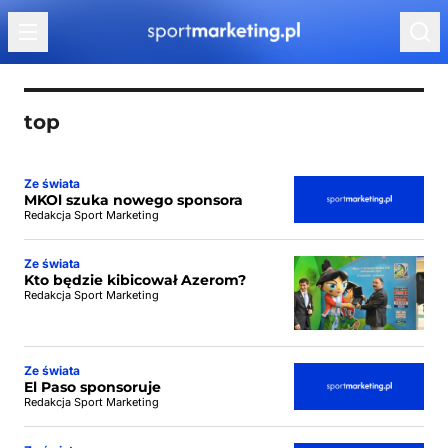
Przejdź do treści
top
Ze świata
MKOl szuka nowego sponsora
Redakcja Sport Marketing
Ze świata
Kto będzie kibicował Azerom?
Redakcja Sport Marketing
Ze świata
El Paso sponsoruje
Redakcja Sport Marketing