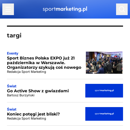
Przejdź do treści
targi
Eventy
Sport Biznes Polska EXPO już 21
października w Warszawie.
Organizatorzy szykują coś nowego
Redakcja Sport Marketing
Świat
Go Active Show z gwiazdami
Bartosz Burzyński
Świat
Koniec potęgi jest bliski?
Redakcja Sport Marketing