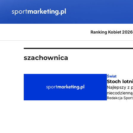
Przejdź do treści
Ranking Kobiet 2026
szachownica
Świat
Stoch lotn
Najlepszy z 
niecodzienną
Redakcja Sport