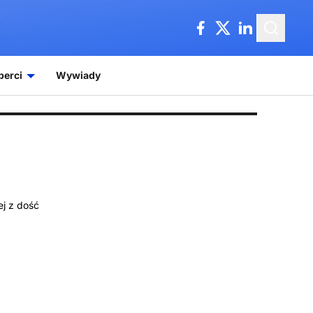
perci
Wywiady
ej z dość