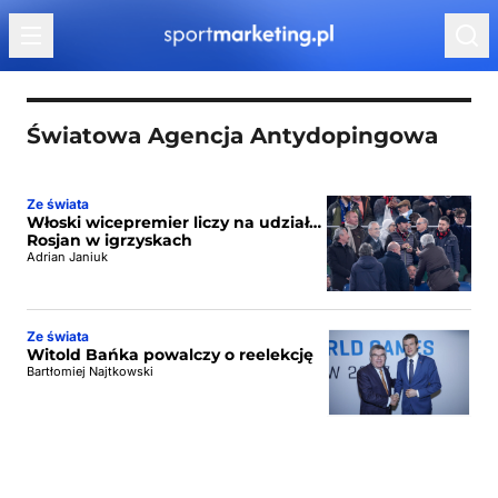
Przejdź do treści
Światowa Agencja Antydopingowa
Ze świata
Włoski wicepremier liczy na udział…
Rosjan w igrzyskach
Adrian Janiuk
Ze świata
Witold Bańka powalczy o reelekcję
Bartłomiej Najtkowski