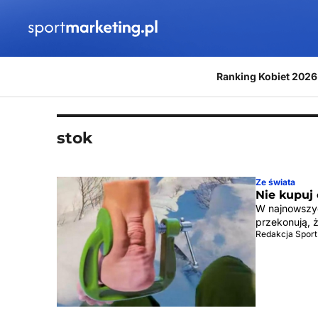
Przejdź do treści
Ranking Kobiet 2026
stok
Ze świata
Nie kupuj
W najnowszyc
przekonują, 
Redakcja Sport