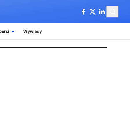
perci
Wywiady