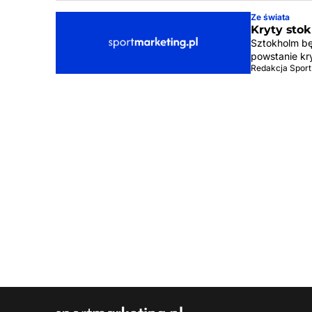
Ze świata
Kryty stok
Sztokholm bę
powstanie kry
Redakcja Sport