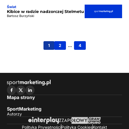
Świat
Kibice w radzie nadzorczej Stelmetu
Bartosz Burzyński
1
2
…
4
Mapa strony
SportMarketing
Autorzy
Polityka Prywatności
Polityka Cookies
Kontakt