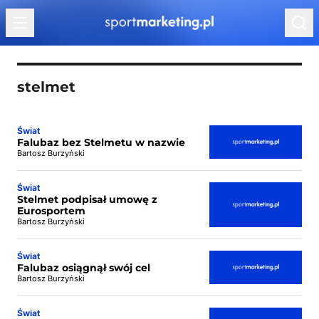
Przejdź do treści
stelmet
Świat
Falubaz bez Stelmetu w nazwie
Bartosz Burzyński
Świat
Stelmet podpisał umowę z
Eurosportem
Bartosz Burzyński
Świat
Falubaz osiągnął swój cel
Bartosz Burzyński
Świat