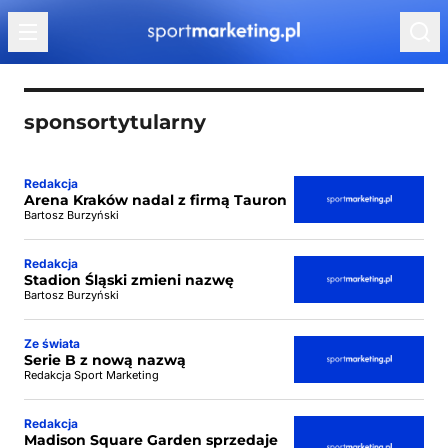
Przejdź do treści
sponsortytularny
Redakcja
Arena Kraków nadal z firmą Tauron
Bartosz Burzyński
Redakcja
Stadion Śląski zmieni nazwę
Bartosz Burzyński
Ze świata
Serie B z nową nazwą
Redakcja Sport Marketing
Redakcja
Madison Square Garden sprzedaje