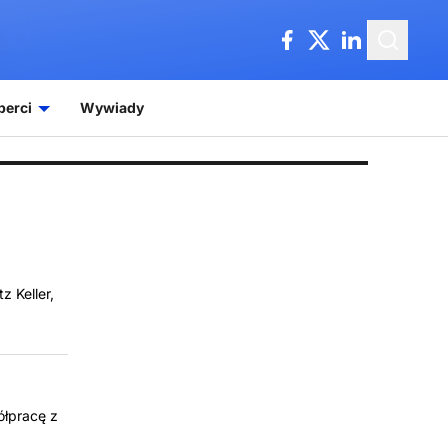
perci
Wywiady
z Keller,
ółpracę z