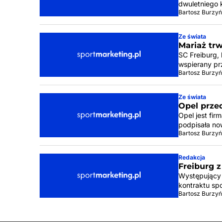
dwuletniego 
Bartosz Burzyń
Ze świata
Mariaż trw
SC Freiburg,
wspierany pr
Bartosz Burzyń
Ze świata
Opel prz
Opel jest fir
podpisała no
Bartosz Burzyń
Redakcja
Freiburg 
Występujący 
kontraktu sp
Bartosz Burzyń