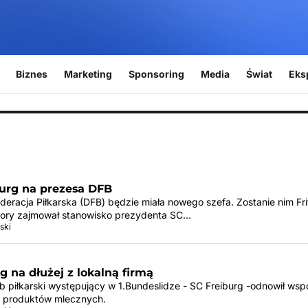
Biznes
Marketing
Sponsoring
Media
Świat
Eks
burg na prezesa DFB
eracja Piłkarska (DFB) będzie miała nowego szefa. Zostanie nim Frit
 pory zajmował stanowisko prezydenta SC…
ski
g na dłużej z lokalną firmą
b piłkarski występujący w 1.Bundeslidze - SC Freiburg -odnowił wsp
 produktów mlecznych.