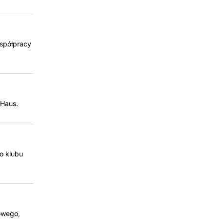
współpracy
rHaus.
o klubu
owego,