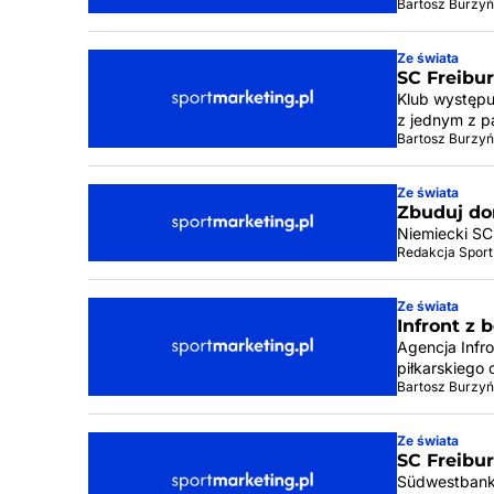
Bartosz Burzyń
Ze świata
SC Freibur
Klub występu
z jednym z p
Bartosz Burzyń
Ze świata
Zbuduj do
Niemiecki SC
Redakcja Sport
Ze świata
Infront z
Agencja Infr
piłkarskiego
Bartosz Burzyń
Ze świata
SC Freibu
Südwestbank,