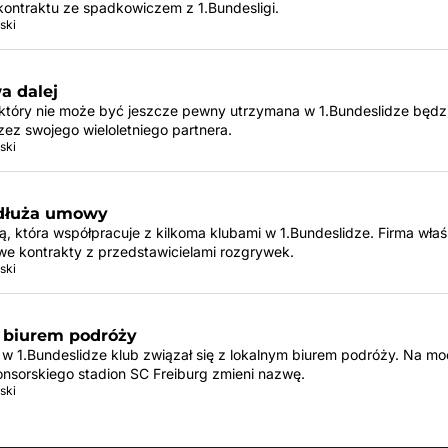
kontraktu ze spadkowiczem z 1.Bundesligi.
ski
a dalej
 który nie może być jeszcze pewny utrzymana w 1.Bundeslidze będzi
zez swojego wieloletniego partnera.
ski
edłuża umowy
mą, która współpracuje z kilkoma klubami w 1.Bundeslidze. Firma właś
we kontrakty z przedstawicielami rozgrywek.
ski
z biurem podróży
w 1.Bundeslidze klub związał się z lokalnym biurem podróży. Na m
onsorskiego stadion SC Freiburg zmieni nazwę.
ski