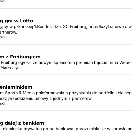
ski
g gra w Lotto
jący w piłkarskiej 1.Bundeslidze, SC Freiburg, przedłużył umowę o 
artnerów.
ski
m z Freiburgiem
 Freiburg ogłosił, że nowym sponsorem premium będzie firma Webe
 Marketing
 beniaminkiem
ont Sports & Media poinformowała o pozyskaniu do portfolio kolejneg
 oraz przedłużeniu umowy z jednym z partnerów.
ski
rg dalej z bankiem
 niemiecka prywatna grupa bankowa, porozumiała się w sprawie n