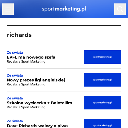
Przejdź do treści
richards
Ze świata
EPFL ma nowego szefa
Redakcja Sport Marketing
Ze świata
Nowy prezes ligi angielskiej
Redakcja Sport Marketing
Ze świata
Szkolna wycieczka z Balotellim
Redakcja Sport Marketing
Ze świata
Dave Richards walczy o piwo