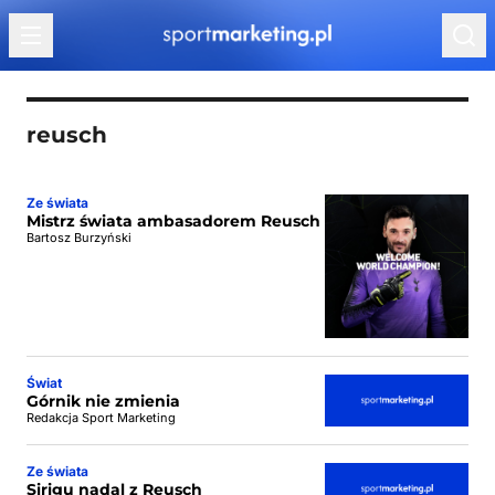
Przejdź do treści
reusch
Ze świata
Mistrz świata ambasadorem Reusch
Bartosz Burzyński
Świat
Górnik nie zmienia
Redakcja Sport Marketing
Ze świata
Sirigu nadal z Reusch