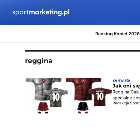
Przejdź do treści
Ranking Kobiet 2026
reggina
Ze świata
Jak oni si
Reggina Calci
specjalne ze
Redakcja Sport