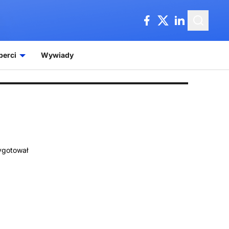
perci
Wywiady
zygotował