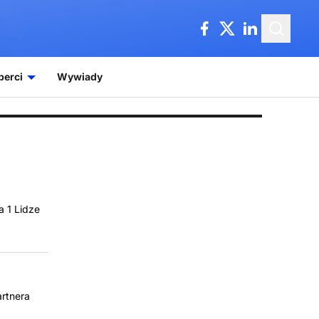
perci
Wywiady
 1 Lidze
artnera