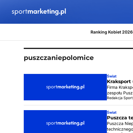
Przejdź do treści
Ranking Kobiet 2026
puszczaniepolomice
Świat
Kraksport
Firma Kraksp
zespołu Pusz
Redakcja Sport
Świat
Puszcza t
Puszcza Niepo
technicznego