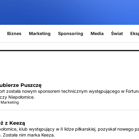
Biznes
Marketing
Sponsoring
Media
Świat
Eks
 ubierze Puszczę
ort została nowym sponsorem technicznym występującego w Fortuna
czy Niepołomice.
 Marketing
eż z Keezą
łomice, klub występujący w II lidze piłkarskiej, pozyskał nowego p
. Została nim marka Keeza.