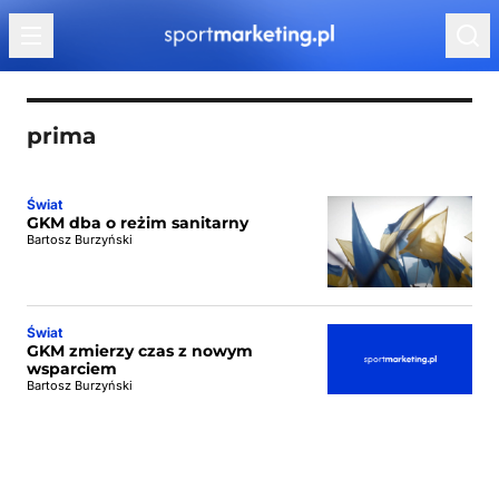
Przejdź do treści
prima
Świat
GKM dba o reżim sanitarny
Bartosz Burzyński
Świat
GKM zmierzy czas z nowym
wsparciem
Bartosz Burzyński