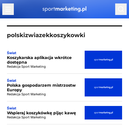
Przejdź do treści
polskizwiazekkoszykowki
Świat
Koszykarska aplikacja wkrótce
dostępna
Redakcja Sport Marketing
Świat
Polska gospodarzem mistrzostw
Europy
Redakcja Sport Marketing
Świat
Wspieraj koszykówkę pijąc kawę
Redakcja Sport Marketing