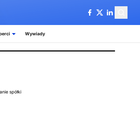
perci
Wywiady
anie spółki