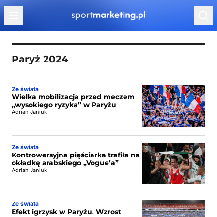
Przejdź do treści
Paryż 2024
Ze świata
Wielka mobilizacja przed meczem
„wysokiego ryzyka” w Paryżu
Adrian Janiuk
Ze świata
Kontrowersyjna pięściarka trafiła na
okładkę arabskiego „Vogue’a”
Adrian Janiuk
Ze świata
Efekt igrzysk w Paryżu. Wzrost