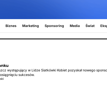
Biznes
Marketing
Sponsoring
Media
Świat
Eks
anku
zcz występujący w Lidze Siatkówki Kobiet pozyskał nowego sponso
siągnięciu sukcesów.
ski