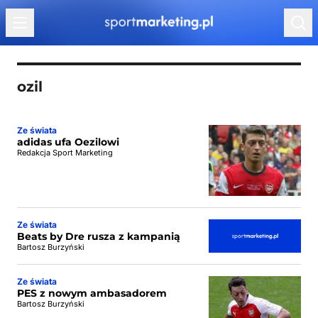
Przejdź do treści
ozil
Ze świata
adidas ufa Oezilowi
Redakcja Sport Marketing
Ze świata
Beats by Dre rusza z kampanią
Bartosz Burzyński
Ze świata
PES z nowym ambasadorem
Bartosz Burzyński