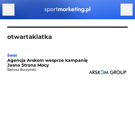
Przejdź do treści
otwartaklatka
Świat
Agencja Arskom wesprze kampanię
Jasna Strona Mocy
Bartosz Burzyński