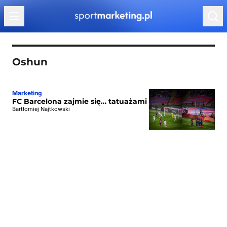
Przejdź do treści
Oshun
Marketing
FC Barcelona zajmie się… tatuażami
Bartłomiej Najtkowski