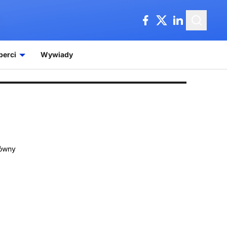
perci
Wywiady
łówny