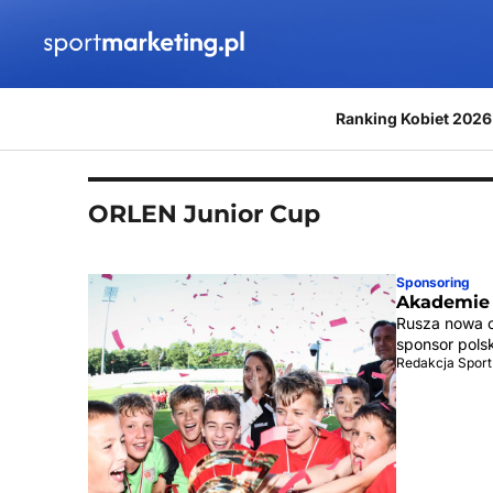
Przejdź do treści
Ranking Kobiet 2026
ORLEN Junior Cup
Sponsoring
Akademie 
Rusza nowa o
sponsor pols
Redakcja Sport