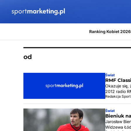
Przejdź do treści
Ranking Kobiet 2026
od
Świat
RMF Classi
Okazuje się,
2012 radio R
Redakcja Sport
Świat
Bieniuk n
Jarosław Bie
Widzewa Łódź