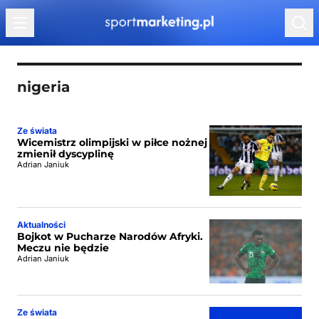
Przejdź do treści
nigeria
Ze świata
Wicemistrz olimpijski w piłce nożnej
zmienił dyscyplinę
Adrian Janiuk
Aktualności
Bojkot w Pucharze Narodów Afryki.
Meczu nie będzie
Adrian Janiuk
Ze świata