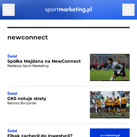
Przejdź do treści
newconnect
Świat
Spółka Majdana na NewConnect
Redakcja Sport Marketing
Świat
GKS notuje straty
Bartosz Burzyński
Świat
Fibak zachęcił do inwestycji?