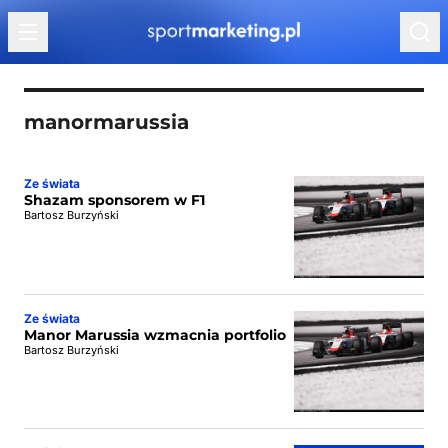
Przejdź do treści
manormarussia
Ze świata
Shazam sponsorem w F1
Bartosz Burzyński
Ze świata
Manor Marussia wzmacnia portfolio
Bartosz Burzyński