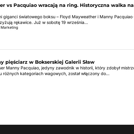
r vs Pacquiao wracają na ring. Historyczna walka n
ni giganci światowego boksu – Floyd Mayweather i Manny Pacquiao 
zyżują rękawice. Już w sobotę 19 września…
 Marketing
 pięściarz w Bokserskiej Galerii Sław
kser Manny Pacquiao, jedyny zawodnik w historii, który zdobył mistr
iu różnych kategoriach wagowych, został włączony do…