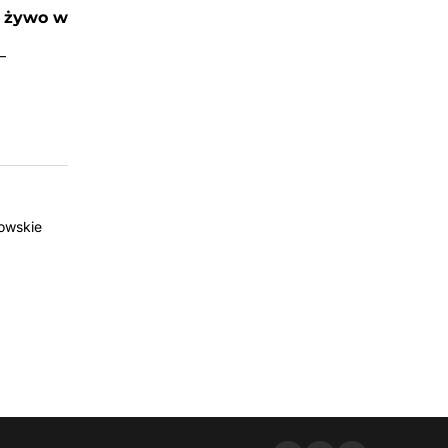
a żywo w
–
zowskie