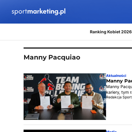
Przejdź do treści
Ranking Kobiet 2026
Manny Pacquiao
Aktualności
Manny Pac
Manny Pacqui
kariery, tym 
Redakcja Sport
Media