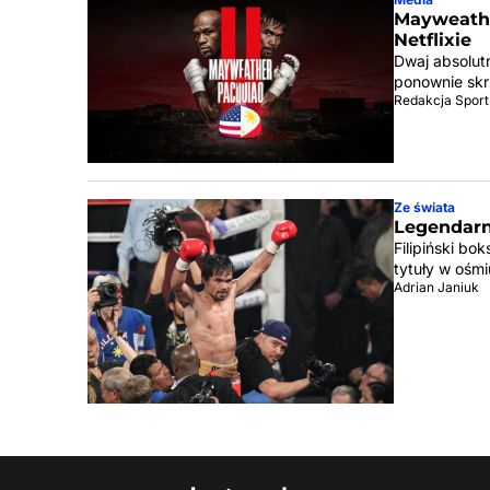
Mayweathe
Netflixie
Dwaj absolut
ponownie skr
Redakcja Sport
Ze świata
Legendarny
Filipiński bo
tytuły w ośm
Adrian Janiuk