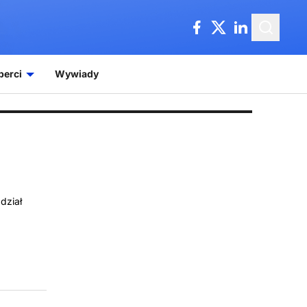
perci
Wywiady
dział