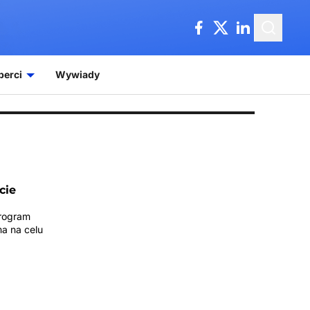
perci
Wywiady
cie
program
a na celu