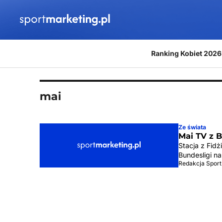
Przejdź do treści
Ranking Kobiet 2026
mai
Ze świata
Mai TV z 
Stacja z Fid
Bundesligi na
Redakcja Sport