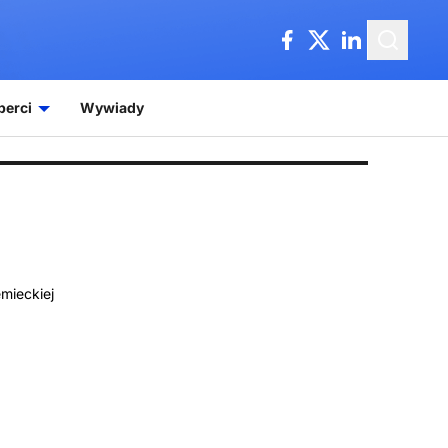
perci
Wywiady
mieckiej