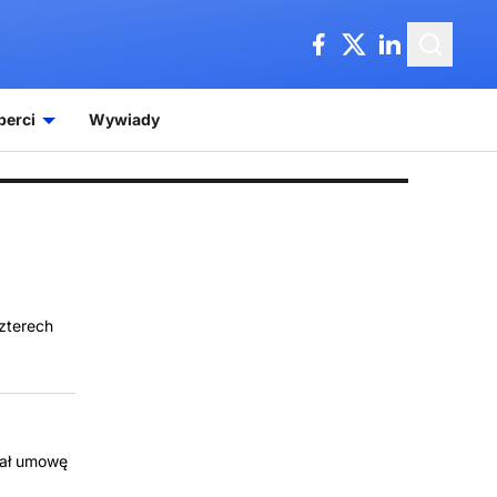
perci
Wywiady
zterech
sał umowę