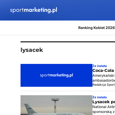
Przejdź do treści
Ranking Kobiet 2026
lysacek
Ze świata
Coca-Cola
Amerykański 
ambasadorów.
Redakcja Sport
Ze świata
Lysacek po
National Air
sponsorską z